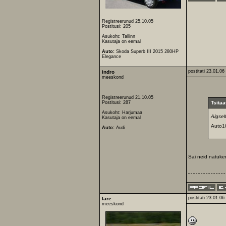
Registreerunud 25.10.05
Postitusi: 205
Asukoht: Tallinn
Kasutaja on eemal
Auto:
Skoda Superb III 2015 280HP
Elegance
postitati 23.01.06
indro
meeskond
Registreerunud 21.10.05
Postitusi: 287
Tsitaa
Asukoht: Harjumaa
Algsel
Kasutaja on eemal
Auto10
Auto:
Audi
Sai neid natuken
postitati 23.01.06
lare
meeskond