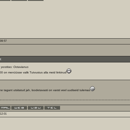
 09:57
t:
t postitas: Octavianus
0 on menüüsse valik Tutvustus alla meid linkinud
e tagant utsitatud jah, loodetavasti on varsti veel uudiseid tulemas
 12:01