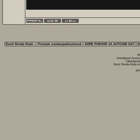
Eesti Skoda Klubi
»
Firmade sooduspakkumised
» KIIRE PUKSIIR JA AUTOABI 24/7 | 5
X
Arendanud
Avent
Täiendanud
Eesti Skoda Klubi ei
[P