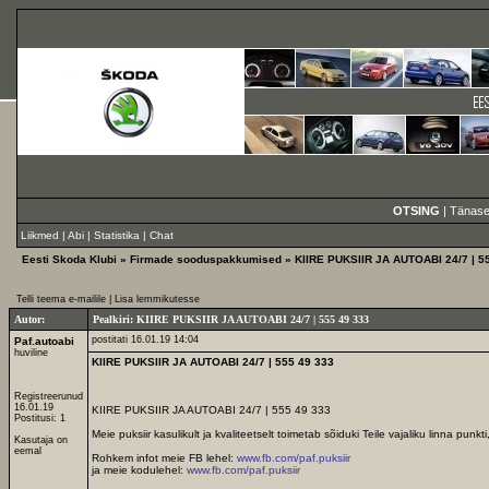
OTSING
|
Tänase
Liikmed
|
Abi
|
Statistika
|
Chat
Eesti Skoda Klubi
»
Firmade sooduspakkumised
» KIIRE PUKSIIR JA AUTOABI 24/7 | 5
Telli teema e-mailile
|
Lisa lemmikutesse
Autor:
Pealkiri: KIIRE PUKSIIR JA AUTOABI 24/7 | 555 49 333
postitati 16.01.19 14:04
Paf.autoabi
huviline
KIIRE PUKSIIR JA AUTOABI 24/7 | 555 49 333
Registreerunud
16.01.19
KIIRE PUKSIIR JA AUTOABI 24/7 | 555 49 333
Postitusi: 1
Meie puksiir kasulikult ja kvaliteetselt toimetab sõiduki Teile vajaliku linna pu
Kasutaja on
eemal
Rohkem infot meie FB lehel:
www.fb.com/paf.puksiir
ja meie kodulehel:
www.fb.com/paf.puksiir