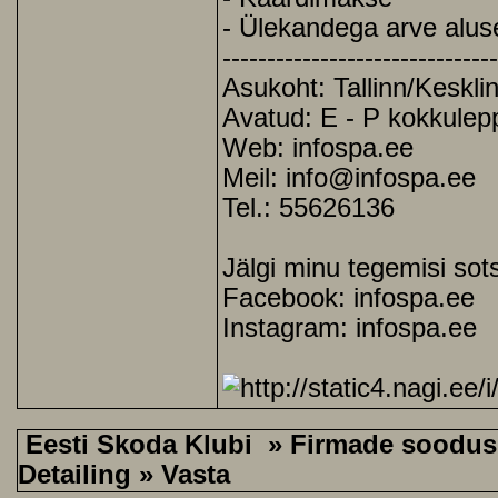
- Ülekandega arve alus
------------------------------
Asukoht: Tallinn/Keskli
Avatud: E - P kokkulep
Web:
infospa.ee
Meil: info@infospa.ee
Tel.: 55626136
Jälgi minu tegemisi sot
Facebook:
infospa.ee
Instagram:
infospa.ee
Eesti Skoda Klubi
»
Firmade soodu
Detailing
» Vasta