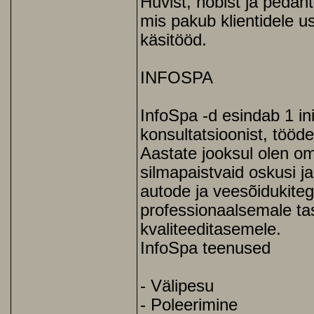
Huvist, hobist ja pedan
mis pakub klientidele us
käsitööd.
INFOSPA
InfoSpa -d esindab 1 in
konsultatsioonist, tööd
Aastate jooksul olen om
silmapaistvaid oskusi j
autode ja veesõidukiteg
professionaalsemale tas
kvaliteeditasemele.
InfoSpa teenused
- Välipesu
- Poleerimine