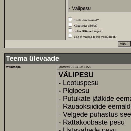
Keela emotikonid?
Kasutada allkirja?
Lülita BBkood välja?
Saa e-mailiga teatis vastustest?
Teema ülevaade
MVinfospa
postitati 02.11.19 21:23
VÄLIPESU
- Leotuspesu
- Pigipesu
- Putukate jääkide eem
- Rauaoksiidide eemal
- Velgede puhastus sees
- Rattakoobaste pesu
- Ustevahede pesu