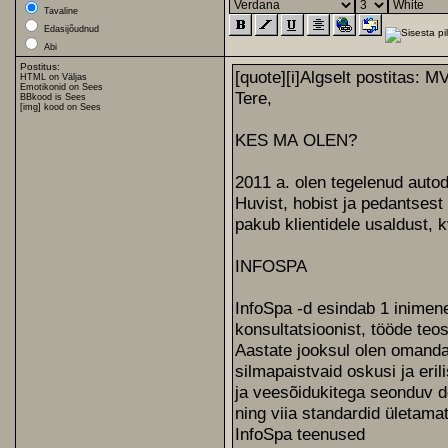
Tavaline
Edasijõudnud
Abi
Postitus:
HTML on Väljas
Emotikonid on Sees
BBkood
is Sees
[img] kood on Sees