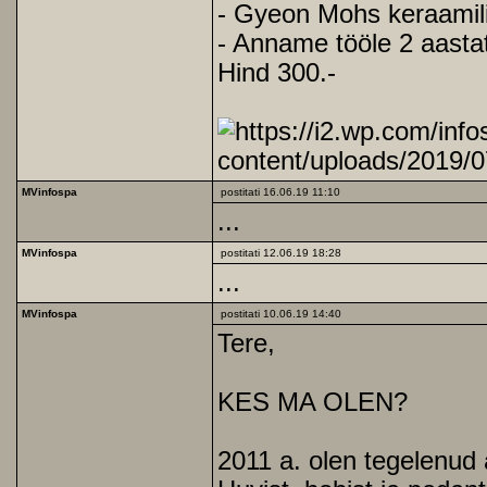
- Gyeon Mohs keraamili
- Anname tööle 2 aastat
Hind 300.-
MVinfospa
postitati 16.06.19 11:10
...
MVinfospa
postitati 12.06.19 18:28
...
MVinfospa
postitati 10.06.19 14:40
Tere,
KES MA OLEN?
2011 a. olen tegelenud a