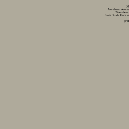
X
Arendanud
Avent
Täiendanud
Eesti Skoda Klubi ei
[P