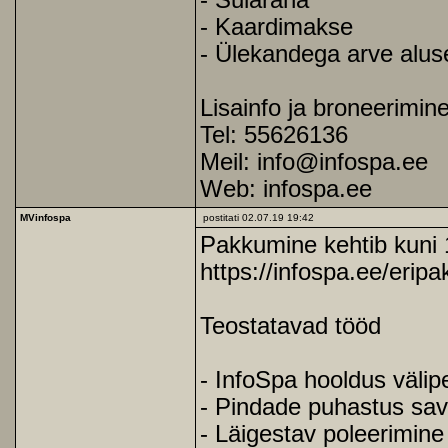
- Sularaha
- Kaardimakse
- Ülekandega arve alus
Lisainfo ja broneerimin
Tel: 55626136
Meil: info@infospa.ee
Web: infospa.ee
MVinfospa
postitati 02.07.19 19:42
Pakkumine kehtib kuni 
https://infospa.ee/erip
Teostatavad tööd
- InfoSpa hooldus välip
- Pindade puhastus sav
- Läigestav poleerimine