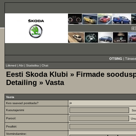
OTSING
|
Tänase
Liikmed
|
Abi
|
Statistika
|
Chat
Eesti Skoda Klubi
»
Firmade soodus
Detailing
» Vasta
Vasta
Kes saavad postitada?
ja
Kasutajanimi
Soo
Parool:
Unu
Pealkiri:
Vormindamine: