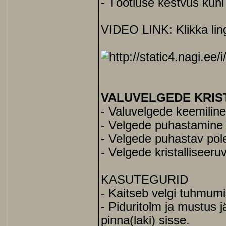
- Töötluse kestvus kuni
VIDEO LINK: Klikka ling
VALUVELGEDE KRIS
- Valuvelgede keemilin
- Velgede puhastamine 
- Velgede puhastav pol
- Velgede kristalliseeru
KASUTEGURID
- Kaitseb velgi tuhmumi
- Piduritolm ja mustus 
pinna(laki) sisse.