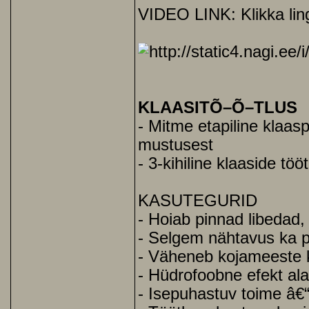
VIDEO LINK: Klikka ling
KLAASITÕ–Õ–TLUS
- Mitme etapiline klaas
mustusest
- 3-kihiline klaaside töö
KASUTEGURID
- Hoiab pinnad libedad,
- Selgem nähtavus ka p
- Väheneb kojameeste 
- Hüdrofoobne efekt al
- Isepuhastuv toime â€“ 