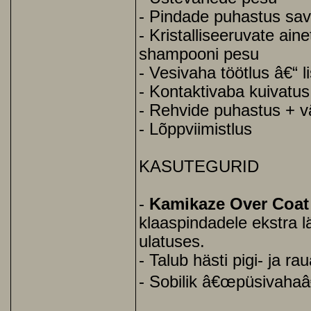
- Pindade puhastus sav
- Kristalliseeruvate ain
shampooni pesu
- Vesivaha töötlus â€“ l
- Kontaktivaba kuivatus 
- Rehvide puhastus + 
- Lõppviimistlus
KASUTEGURID
-
Kamikaze Over Coat
klaaspindadele ekstra l
ulatuses.
- Talub hästi pigi- ja r
- Sobilik â€œpüsivahaâ