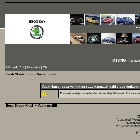
OTSING
|
Tänase
Liikmed
|
Abi
|
Statistika
|
Chat
Eesti Skoda Klubi
» Vaata profiili
Vabandame, seda võimalust saab kasutada vaid sisse logituna.
Foorumi haldaja on selle võimaluse välja lülitanud. Kui sa arv
Eesti Skoda Klubi
» Vaata profiili
X
Arendanud
Avent
Täiendanud
Eesti Skoda Klubi ei
[P